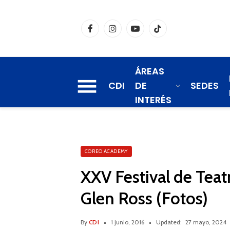
Facebook
Instagram
YouTube
TikTok
ÁREAS
CDI
DE
SEDES
INTERÉS
COREO ACADEMY
XXV Festival de Tea
Glen Ross (Fotos)
By
CDI
1 junio, 2016
Updated:
27 mayo, 2024