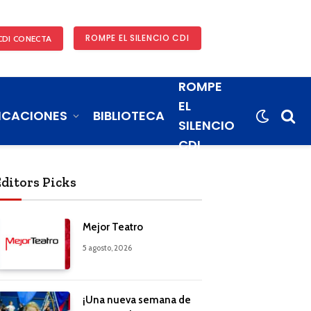
ROMPE EL SILENCIO CDI
CDI CONECTA
ROMPE
EL
ICACIONES
BIBLIOTECA
SILENCIO
CDI
Editors Picks
Mejor Teatro
5 agosto, 2026
¡Una nueva semana de