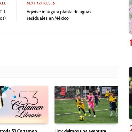
ICLE
NEXT ARTICLE
. I.
Aqwise inaugura planta de aguas
tos)
residuales en México
toria 53 Certamen
Hoy vivimos una aventura