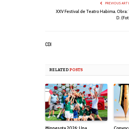
PREVIOUS ART
XXV Festival de Teatro Habima. Obra: T
D. (Fo
CDI
RELATED
POSTS
Minnesota 2026: Una
Convoca