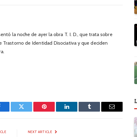
entó la noche de ayer la obra T. I. D., que trata sobre
 Trastorno de Identidad Disociativa y que deciden
ra.
L
Facebook
Twitter
Pinterest
LinkedIn
Tumblr
Email
ICLE
NEXT ARTICLE