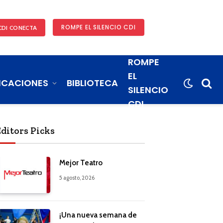
ROMPE EL SILENCIO CDI
CDI CONECTA
ROMPE
EL
ICACIONES
BIBLIOTECA
SILENCIO
CDI
Editors Picks
Mejor Teatro
5 agosto, 2026
¡Una nueva semana de