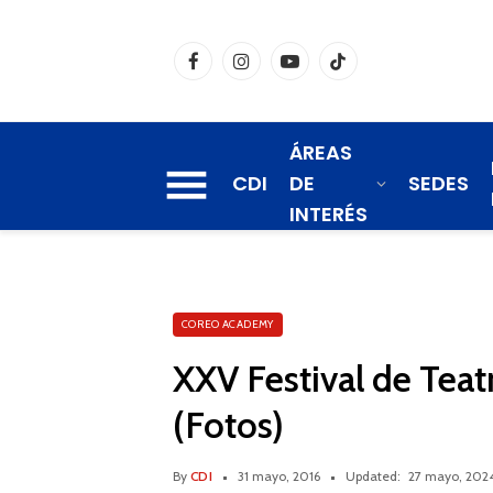
Facebook
Instagram
YouTube
TikTok
ÁREAS
CDI
DE
SEDES
INTERÉS
COREO ACADEMY
XXV Festival de Teatr
(Fotos)
By
CDI
31 mayo, 2016
Updated:
27 mayo, 202