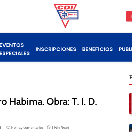
EVENTOS
INSCRIPCIONES
BENEFICIOS
PUBL
ESPECIALES
o Habima. Obra: T. I. D.
4
No hay comentarios
1 Min Read