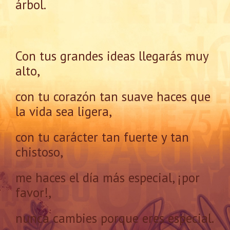
árbol.
Con tus grandes ideas llegarás muy
alto,
con tu corazón tan suave haces que
la vida sea ligera,
con tu carácter tan fuerte y tan
chistoso,
me haces el día más especial, ¡por
favor!,
nunca cambies porque eres especial.