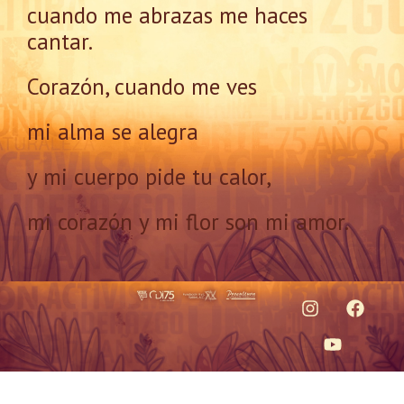
cuando me abrazas me haces
cantar.
Corazón, cuando me ves
mi alma se alegra
y mi cuerpo pide tu calor,
mi corazón y mi flor son mi amor.