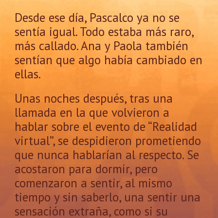
Desde ese día, Pascalco ya no se
sentía igual. Todo estaba más raro,
más callado. Ana y Paola también
sentían que algo había cambiado en
ellas.
Unas noches después, tras una
llamada en la que volvieron a
hablar sobre el evento de “Realidad
virtual”, se despidieron prometiendo
que nunca hablarían al respecto. Se
acostaron para dormir, pero
comenzaron a sentir, al mismo
tiempo y sin saberlo, una sentir una
sensación extraña, como si su