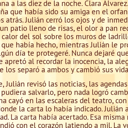
 a las diez de la noche. Clara Álvarez.
niña que había sido su amiga en el orfa
 atrás. Julián cerró los ojos y de inme
 un patio lleno de risas, el olor a pan 
 calor del sol sobre los muros de ladril
 que había hecho, mientras Julián le p
lgún día te protegeré. Nunca dejaré que
e apretó al recordar la inocencia, la ale
e los separó a ambos y cambió sus vida
 Julián revisó las noticias, las agendas 
pudiera salvarlo, pero nada logró cambi
a cayó en las escaleras del teatro, con
nde la carta lo había indicado. Julián
dad. La carta había acertado. Esa misma
tendió con el corazón latiendo a mil. La