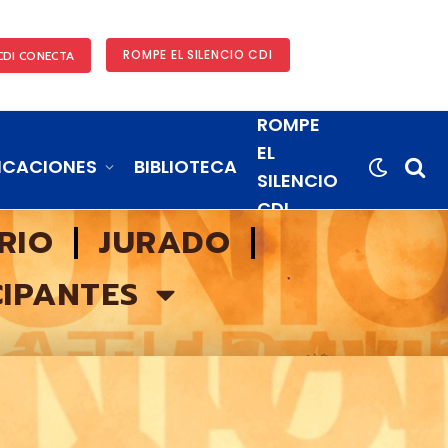
ROMPE EL SILENCIO CDI
CDI CONECTA
ROMPE
EL
ICACIONES
BIBLIOTECA
SILENCIO
CDI
RIO
JURADO
CIPANTES