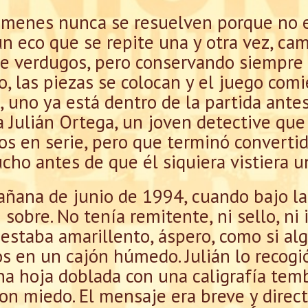
ímenes nunca se resuelven porque no e
n eco que se repite una y otra vez, ca
de verdugos, pero conservando siempre 
o, las piezas se colocan y el juego com
, uno ya está dentro de la partida ante
 a Julián Ortega, un joven detective qu
s en serie, pero que terminó convertido
cho antes de que él siquiera vistiera u
ana de junio de 1994, cuando bajo la
sobre. No tenía remitente, ni sello, ni 
 estaba amarillento, áspero, como si al
 en un cajón húmedo. Julián lo recogió
na hoja doblada con una caligrafía tem
on miedo. El mensaje era breve y directo