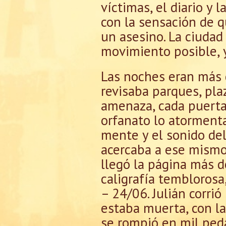
víctimas, el diario y 
con la sensación de 
un asesino. La ciudad
movimiento posible, 
Las noches eran más d
revisaba parques, pla
amenaza, cada puerta 
orfanato lo atormenta
mente y el sonido del
acercaba a ese mismo 
llegó la página más d
caligrafía tembloros
– 24/06. Julián corri
estaba muerta, con la
se rompió en mil peda