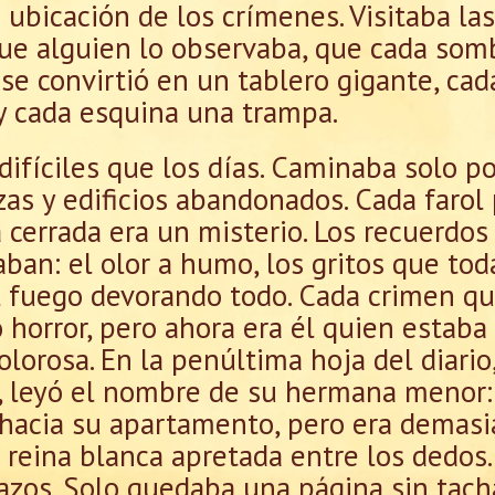
la ubicación de los crímenes. Visitaba la
que alguien lo observaba, que cada som
 se convirtió en un tablero gigante, cad
y cada esquina una trampa.
ifíciles que los días. Caminaba solo po
zas y edificios abandonados. Cada faro
cerrada era un misterio. Los recuerdos 
ban: el olor a humo, los gritos que to
 fuego devorando todo. Cada crimen que 
horror, pero ahora era él quien estaba 
olorosa. En la penúltima hoja del diario
a, leyó el nombre de su hermana menor:
ó hacia su apartamento, pero era demasi
 reina blanca apretada entre los dedos. 
zos. Solo quedaba una página sin tacha