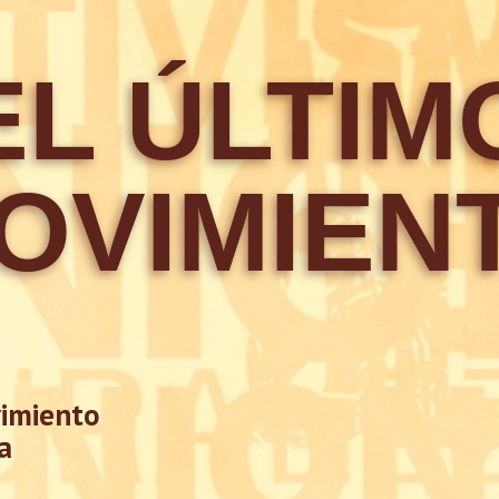
EL ÚLTIM
OVIMIEN
vimiento
a