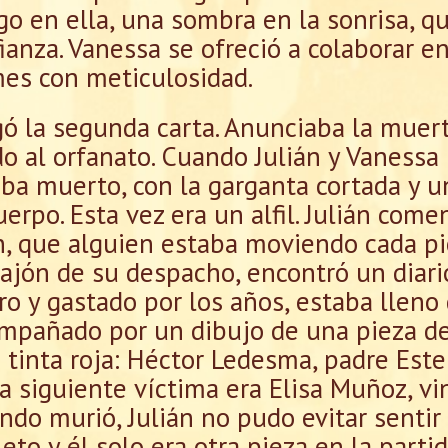
lgo en ella, una sombra en la sonrisa, 
ianza. Vanessa se ofreció a colaborar e
rmes con meticulosidad.
gó la segunda carta. Anunciaba la muer
o al orfanato. Cuando Julián y Vanessa 
aba muerto, con la garganta cortada y u
erpo. Esta vez era un alfil. Julián come
, que alguien estaba moviendo cada pie
ajón de su despacho, encontró un diari
o y gastado por los años, estaba lleno
ompañado por un dibujo de una pieza de
tinta roja: Héctor Ledesma, padre Este
a siguiente víctima era Elisa Muñoz, v
ndo murió, Julián no pudo evitar sentir 
to y él solo era otra pieza en la partid