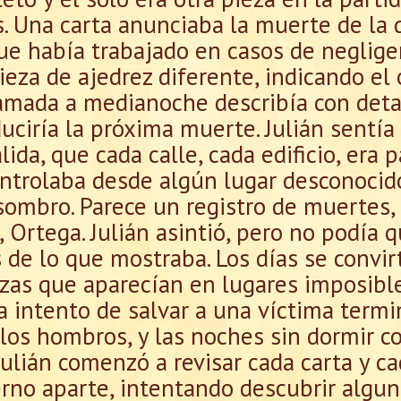
. Una carta anunciaba la muerte de la d
e había trabajado en casos de negligen
ieza de ajedrez diferente, indicando el
amada a medianoche describía con detal
ciría la próxima muerte. Julián sentía
lida, que cada calle, cada edificio, era 
ntrolaba desde algún lugar desconocido
sombro. Parece un registro de muertes, 
 Ortega. Julián asintió, pero no podía q
 de lo que mostraba. Los días se convir
ezas que aparecían en lugares imposibl
 intento de salvar a una víctima termi
los hombros, y las noches sin dormir 
 Julián comenzó a revisar cada carta y c
rno aparte, intentando descubrir algun