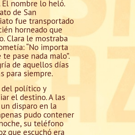
 El nombre lo heló.
nato de San
diato fue transportado
recién horneado que
lo. Clara le mostraba
rometía: “No importa
 te pase nada malo”.
gría de aquellos días
s para siempre.
del político y
ar el destino. A las
 un disparo en la
 apenas pudo contener
 noche, su teléfono
 voz que escuchó era