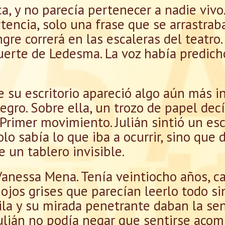
ca, y no parecía pertenecer a nadie viv
tencia, solo una frase que se arrastra
ngre correrá en las escaleras del teatro
uerte de Ledesma. La voz había predich
re su escritorio apareció algo aún más i
egro. Sobre ella, un trozo de papel dec
, Primer movimiento. Julián sintió un esc
lo sabía lo que iba a ocurrir, sino que 
 un tablero invisible.
anessa Mena. Tenía veintiocho años, c
 ojos grises que parecían leerlo todo si
ila y su mirada penetrante daban la se
Julián no podía negar que sentirse aco