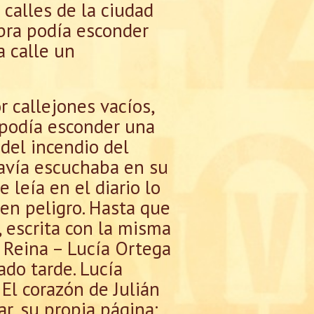
s calles de la ciudad
bra podía esconder
a calle un
r callejones vacíos,
l podía esconder una
del incendio del
davía escuchaba en su
leía en el diario lo
en peligro. Hasta que
, escrita con la misma
 Reina – Lucía Ortega
ado tarde. Lucía
El corazón de Julián
r, su propia página: