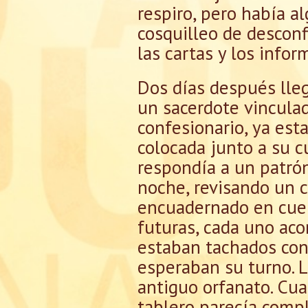
respiro, pero había a
cosquilleo de desconf
las cartas y los info
Dos días después lle
un sacerdote vinculad
confesionario, ya est
colocada junto a su cu
respondía a un patrón
noche, revisando un c
encuadernado en cuer
futuras, cada uno ac
estaban tachados con 
esperaban su turno. L
antiguo orfanato. Cua
tablero parecía comple