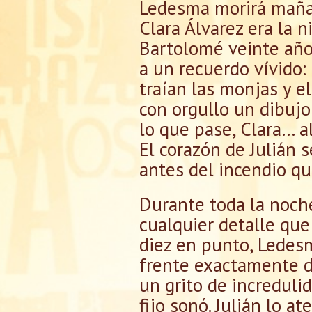
Ledesma morirá mañana
Clara Álvarez era la 
Bartolomé veinte años
a un recuerdo vívido:
traían las monjas y el
con orgullo un dibujo
lo que pase, Clara… a
El corazón de Julián s
antes del incendio qu
Durante toda la noche,
cualquier detalle que 
diez en punto, Ledesm
frente exactamente do
un grito de increduli
fijo sonó. Julián lo a