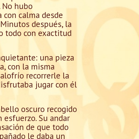
o. No hubo
ba con calma desde
. Minutos después, la
o todo con exactitud
nquietante: una pieza
ía, con la misma
alofrío recorrerle la
disfrutaba jugar con él
abello oscuro recogido
n esfuerzo. Su andar
nsación de que todo
mpañado le daba un