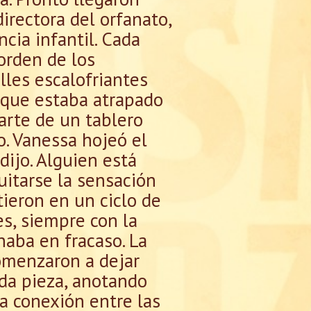
irectora del orfanato,
cia infantil. Cada
 orden de los
les escalofriantes
 que estaba atrapado
parte de un tablero
. Vanessa hojeó el
dijo. Alguien está
uitarse la sensación
tieron en un ciclo de
es, siempre con la
naba en fracaso. La
comenzaron a dejar
ada pieza, anotando
a conexión entre las