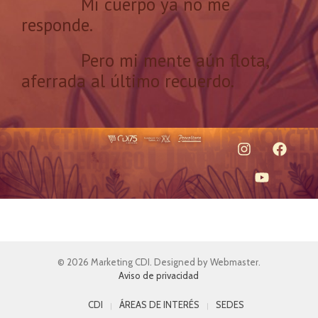
Mi cuerpo ya no me
responde.
Pero mi mente aún flota,
aferrada al último recuerdo.
© 2026 Marketing CDI. Designed by Webmaster.
Aviso de privacidad
CDI
ÁREAS DE INTERÉS
SEDES