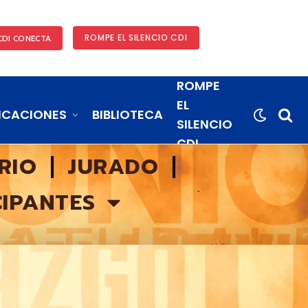
ROMPE EL SILENCIO CDI
CDI CONECTA
ROMPE
EL
ICACIONES
BIBLIOTECA
SILENCIO
CDI
RIO
JURADO
CIPANTES