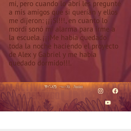
mí, pero cuando lo abrí les pregunté
a mis amigos que si querían y ellos
me dijeron: ¡¡¡Sí!!!, en cuanto lo
mordí sonó mi alarma para irme a
la escuela. ¡¡¡Me había quedado
toda la noche haciendo el proyecto
de Alex y Gabriel y me había
quedado dormido!!!.