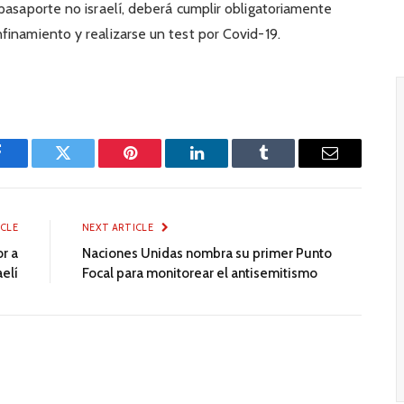
 pasaporte no israelí, deberá cumplir obligatoriamente
finamiento y realizarse un test por Covid-19.
Facebook
Twitter
Pinterest
LinkedIn
Tumblr
Email
ICLE
NEXT ARTICLE
r a
Naciones Unidas nombra su primer Punto
aelí
Focal para monitorear el antisemitismo