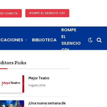
ROMPE EL SILENCIO CDI
CDI CONECTA
ROMPE
EL
ICACIONES
BIBLIOTECA
SILENCIO
CDI
Editors Picks
Mejor Teatro
5 agosto, 2026
¡Una nueva semana de