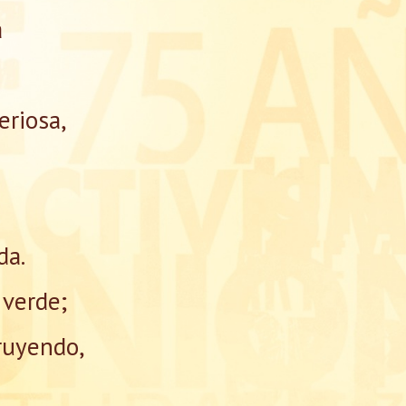
a
eriosa,
da.
 verde;
ruyendo,