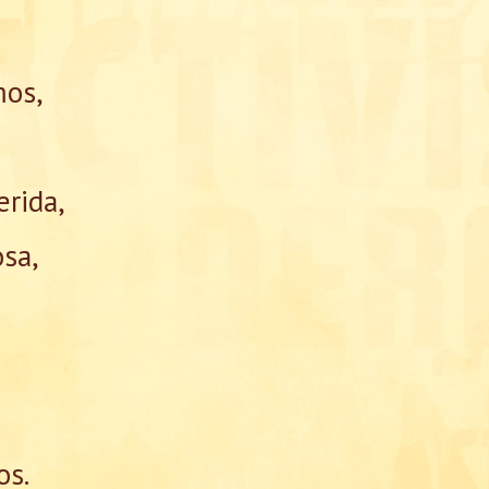
mos,
erida,
sa,
os.