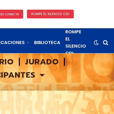
ROMPE EL SILENCIO CDI
CDI CONECTA
ROMPE
EL
ICACIONES
BIBLIOTECA
SILENCIO
CDI
RIO
JURADO
CIPANTES