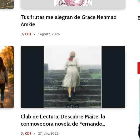
BÉISBOL
Tus frutas me alegran de Grace Nehmad
Celebra tercer lugar en interligas y
B
Amkie
apunta a Reno Tahoe
By
CDI
1 agosto, 2026
By
CDI
27 junio, 2026
Club de Lectura: Descubre Maite, la
conmovedora novela de Fernando
Aramburu
By
CDI
27 julio, 2026