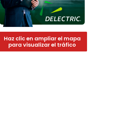
Haz clic en ampliar el mapa
para visualizar el tráfico