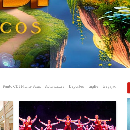
Punto CDI Monte Sinai
Actividades
Deportes
Inglés
Beyajad