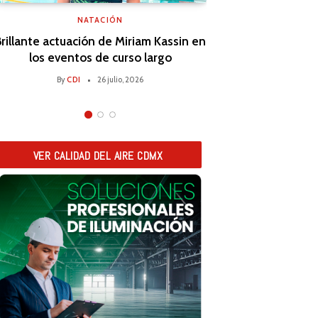
NATACIÓN
INS
rillante actuación de Miriam Kassin en
Aquí empieza
los eventos de curso largo
Inscripciones a
By
CDI
26 julio, 2026
By
CDI
VER CALIDAD DEL AIRE CDMX