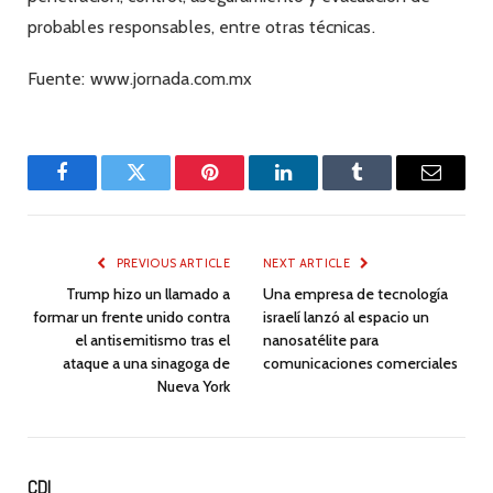
probables responsables, entre otras técnicas.
Fuente: www.jornada.com.mx
Facebook
Twitter
Pinterest
LinkedIn
Tumblr
Email
PREVIOUS ARTICLE
NEXT ARTICLE
Trump hizo un llamado a
Una empresa de tecnología
formar un frente unido contra
israelí lanzó al espacio un
el antisemitismo tras el
nanosatélite para
ataque a una sinagoga de
comunicaciones comerciales
Nueva York
CDI