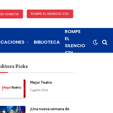
ROMPE EL SILENCIO CDI
CDI CONECTA
ROMPE
EL
ICACIONES
BIBLIOTECA
SILENCIO
CDI
Editors Picks
Mejor Teatro
5 agosto, 2026
¡Una nueva semana de