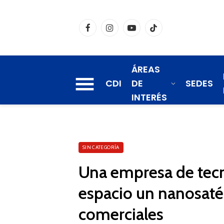
Facebook
Instagram
YouTube
TikTok
ÁREAS
CDI
DE
SEDES
INTERÉS
SIN CATEGORÍA
Una empresa de tecno
espacio un nanosaté
comerciales