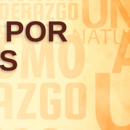
 POR
S