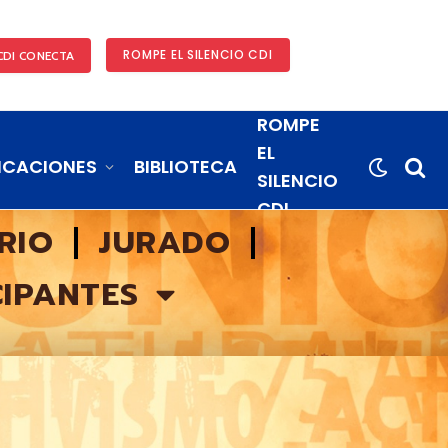
ROMPE EL SILENCIO CDI
CDI CONECTA
ROMPE
EL
ICACIONES
BIBLIOTECA
SILENCIO
CDI
RIO
JURADO
CIPANTES