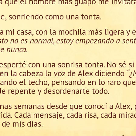
a que el hombre más guapo me invitara 
je, sonriendo como una tonta.
 mi casa, con la mochila más ligera y 
sto no es normal, estoy empezando a senti
ne nunca.
esperté con una sonrisa tonta. No sé si
en la cabeza la voz de Alex diciendo
“¿
ando el techo, pensando en lo raro que
de repente y desordenarte todo.
nas semanas desde que conocí a Alex, p
vida. Cada mensaje, cada risa, cada mir
 de mis días.