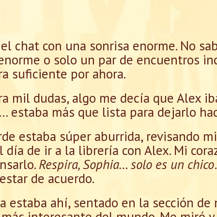
el chat con una sonrisa enorme. No sabí
o enorme o solo un par de encuentros i
a suficiente por ahora.
ra mil dudas, algo me decía que Alex i
o… estaba más que lista para dejarlo hac
arde estaba súper aburrida, revisando m
 día de ir a la librería con Alex. Mi cor
nsarlo.
Respira, Sophia… solo es un chico
estar de acuerdo.
a estaba ahí, sentado en la sección de
o más interesante del mundo. Me miró y 