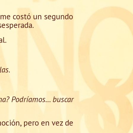
o me costó un segundo
sesperada.
l.
las.
emana? Podríamos… buscar
moción, pero en vez de