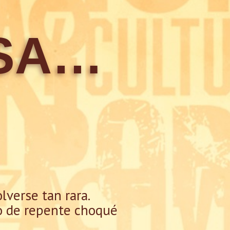
ASA…
lverse tan rara.
do de repente choqué