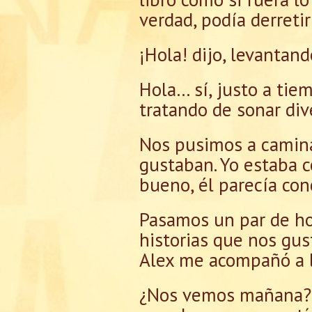
verdad, podía derretir
¡Hola! dijo, levantan
Hola… sí, justo a tie
tratando de sonar di
Nos pusimos a caminar
gustaban. Yo estaba c
bueno, él parecía con
Pasamos un par de hor
historias que nos gust
Alex me acompañó a l
¿Nos vemos mañana? p