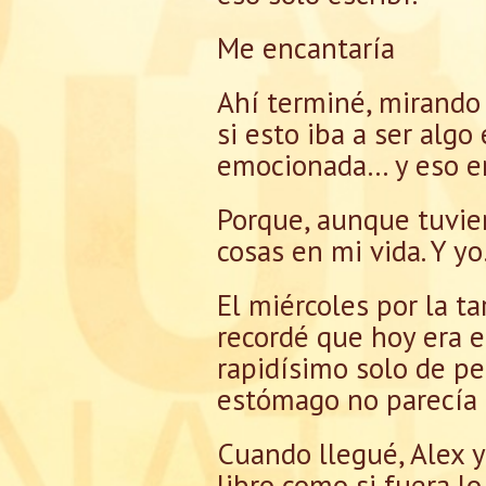
Me encantaría
Ahí terminé, mirando 
si esto iba a ser alg
emocionada… y eso er
Porque, aunque tuvie
cosas en mi vida. Y y
El miércoles por la t
recordé que hoy era el
rapidísimo solo de pe
estómago no parecía 
Cuando llegué, Alex y
libro como si fuera l