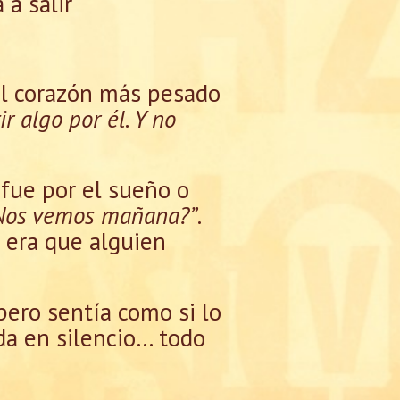
a salir
el corazón más pesado
r algo por él. Y no
 fue por el sueño o
Nos vemos mañana?”
.
 era que alguien
ero sentía como si lo
ada en silencio… todo