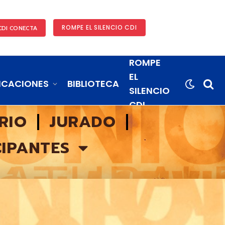
ROMPE EL SILENCIO CDI
CDI CONECTA
ROMPE
EL
ICACIONES
BIBLIOTECA
SILENCIO
CDI
RIO
JURADO
CIPANTES