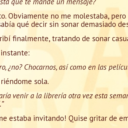
lesta que te mande un mensaje?
lto. Obviamente no me molestaba, per
sabía qué decir sin sonar demasiado de
ribí finalmente, tratando de sonar casua
 instante:
o, ¿no? Chocarnos, así como en las pelícu
, riéndome sola.
staría venir a la librería otra vez esta s
.”
 me estaba invitando! Quise gritar de e