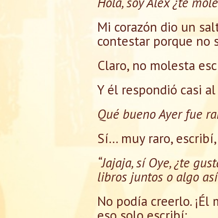
Hola, soy Alex ¿te mo
Mi corazón dio un sa
contestar porque no 
Claro, no molesta esc
Y él respondió casi al
Qué bueno Ayer fue rar
Sí… muy raro, escribí
“Jajaja, sí Oye, ¿te gu
libros juntos o algo así
No podía creerlo. ¡Él
eso solo escribí: