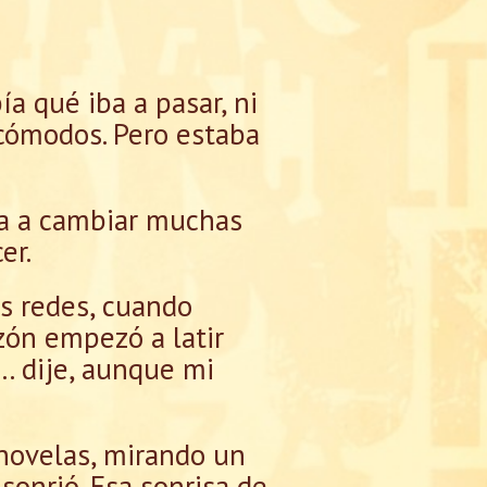
a qué iba a pasar, ni
ncómodos. Pero estaba
ba a cambiar muchas
er.
is redes, cuando
azón empezó a latir
… dije, aunque mi
 novelas, mirando un
sonrió. Esa sonrisa de