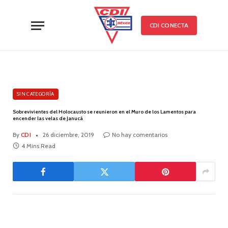
CDI CONECTA
SIN CATEGORÍA
Sobrevivientes del Holocausto se reunieron en el Muro de los Lamentos para
encender las velas de Janucá
By
CDI
26 diciembre, 2019
No hay comentarios
4 Mins Read