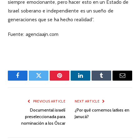
siempre emocionante, pero hacer esto en un Estado de
Israel soberano e independiente es un sueño de
generaciones que se ha hecho realidad”.
Fuente: agenciaajn.com
Facebook
Twitter
Pinterest
LinkedIn
Tumblr
Email
PREVIOUS ARTICLE
NEXT ARTICLE
Documental israelí
¿Por qué comemos latkes en
preseleccionada para
Janucá?
nominación a los Óscar